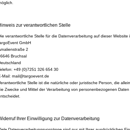
öglich.
Hinweis zur verantwortlichen Stelle
ie verantwortliche Stelle für die Datenverarbeitung auf dieser Website i
targoEvent GmbH
malienstraße 2
76646 Bruchsal
Deutschland
elefon: +49 (0)7251 326 654 30
-Mail: ma
il
@t
ar
go
ev
en
t.
de
!829-!NO_SPAM!-829!
!829-!NO_SPAM!-829!
!829-!NO_SPAM!-829!
!829-!NO_SPAM!-829!
!829-!NO_SPAM!-829!
!829-!NO_SPAM!-829!
!829-!NO_SPAM!-829!
!829-!NO_SPAM!-829!
erantwortliche Stelle ist die natürliche oder juristische Person, die a
ie Zwecke und Mittel der Verarbeitung von personenbezogenen Daten 
ntscheidet.
Widerruf Ihrer Einwilligung zur Datenverarbeitung
iele Datenverarbeitungsvorgänge sind nur mit Ihrer ausdrücklichen Ein