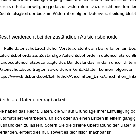
ereits erteilte Einwilligung jederzeit widerrufen. Dazu reicht eine forml
echtmäßigkeit der bis zum Widerruf erfolgten Datenverarbeitung bleib
Beschwerderecht bei der zuständigen Aufsichtsbehörde
m Falle datenschutzrechtlicher Verstöße steht dem Betroffenen ein Be
ufsichtsbehörde zu. Zuständige Aufsichtsbehörde in datenschutzrechtl
andesdatenschutzbeauftragte des Bundeslandes, in dem unser Unterne
atenschutzbeauftragten sowie deren Kontaktdaten können folgendem
ttps://www.bfdi.bund.de/DE/Infothek/Anschriften_Links/anschriften_lin
Recht auf Datenübertragbarkeit
ie haben das Recht, Daten, die wir auf Grundlage Ihrer Einwilligung ode
utomatisiert verarbeiten, an sich oder an einen Dritten in einem gän
ushändigen zu lassen. Sofern Sie die direkte Übertragung der Daten a
erlangen, erfolgt dies nur, soweit es technisch machbar ist.