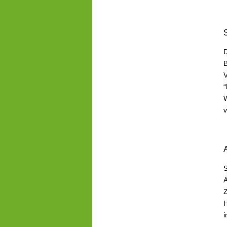
D
B
V
“
W
v
S
A
Z
H